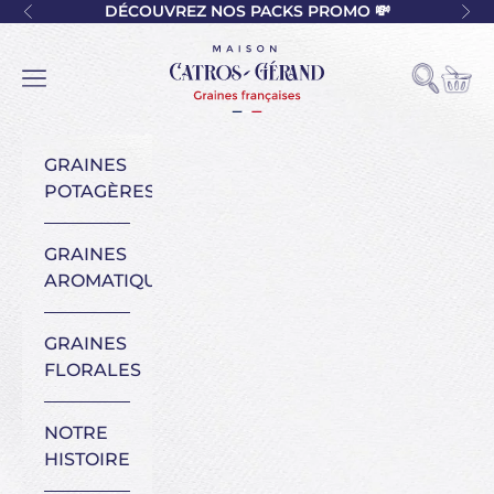
Passer au contenu
DÉCOUVREZ NOS PACKS PROMO 💸
Précédent
Sui
Maison Catros-Gérand
Voir l
Ouvrir la
Ouvrir la navigation
GRAINES
POTAGÈRES
GRAINES
AROMATIQUES
GRAINES
FLORALES
NOTRE
HISTOIRE