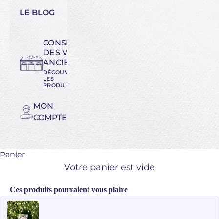
LE BLOG
CONSERVATOIRE
DES VARIÉTÉS
ANCIENNES
DÉCOUVREZ
LES
PRODUITS
MON
COMPTE
Panier
Votre panier est vide
Ces produits pourraient vous plaire
Use the Previous and Next buttons to navigate through product recomme