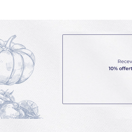
Receve
10% offer