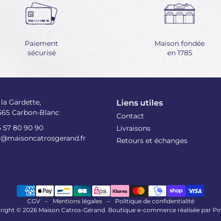
Paiement
Maison fondée
sécurisé
en 1785
 la Gardette,
Liens utiles
565 Carbon-Blanc
Contact
5 57 80 90 90
Livraisons
t@maisoncatrosgerand.fr
Retours et échanges
CGV
–
Mentions légales
–
Politique de confidentialité
right © 2026 Maison Catros-Gérand. Boutique e-commerce réalisée par
Pi