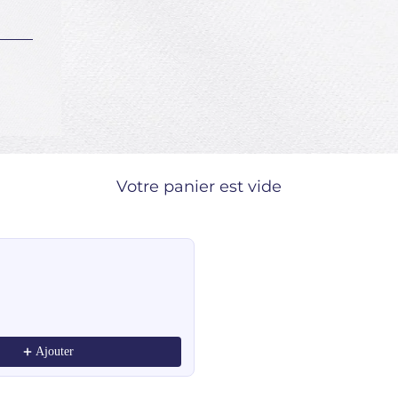
Votre panier est vide
ndations, or scroll horizontally to view more products.
Ajouter