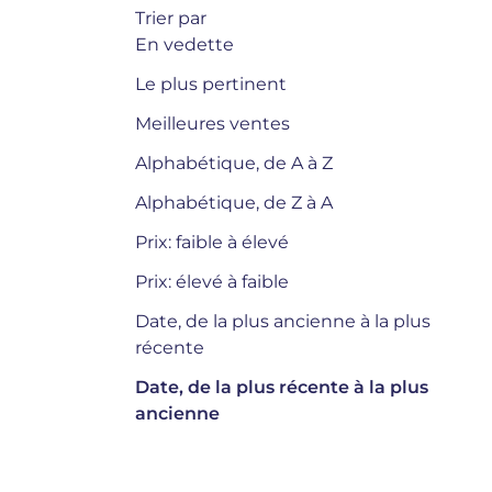
Trier par
En vedette
Le plus pertinent
Meilleures ventes
Alphabétique, de A à Z
Alphabétique, de Z à A
Trier par :
Date, de la plus récente à la 
Prix: faible à élevé
Prix: élevé à faible
Date, de la plus ancienne à la plus
récente
Date, de la plus récente à la plus
ancienne