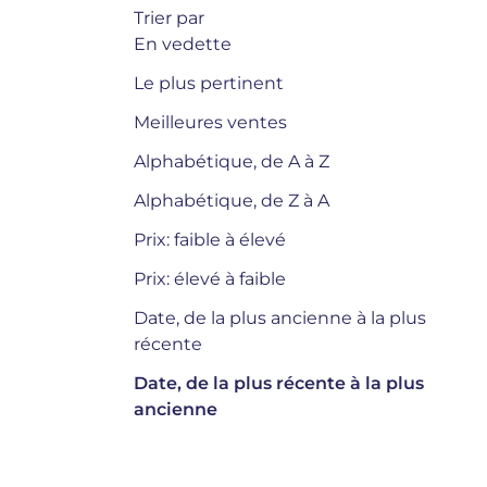
Trier par
En vedette
Le plus pertinent
Meilleures ventes
Alphabétique, de A à Z
Alphabétique, de Z à A
Trier par :
Date, de la plus récente à la 
Prix: faible à élevé
Prix: élevé à faible
Date, de la plus ancienne à la plus
récente
Date, de la plus récente à la plus
ancienne