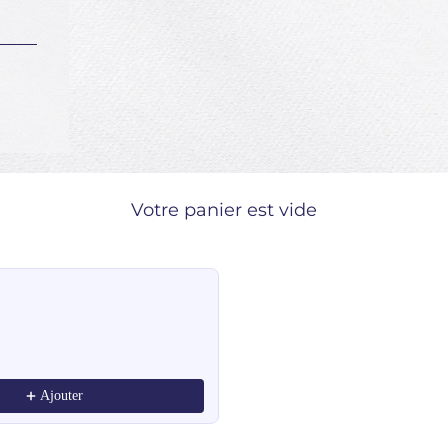
Votre panier est vide
ndations, or scroll horizontally to view more products.
Ajouter