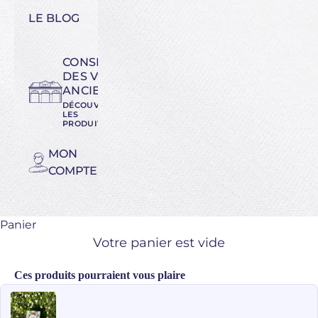
LE BLOG
CONSERVATOIRE
DES VARIÉTÉS
ANCIENNES
DÉCOUVREZ
LES
PRODUITS
MON
COMPTE
Panier
Votre panier est vide
Ces produits pourraient vous plaire
Use the Previous and Next buttons to navigate through product recomme