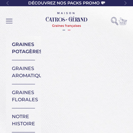
Passer au contenu
DÉCOUVREZ NOS PACKS PROMO 💸
Précédent
Sui
Maison Catros-Gérand
Voir l
Ouvrir la
Ouvrir la navigation
GRAINES
POTAGÈRES
GRAINES
AROMATIQUES
GRAINES
FLORALES
NOTRE
HISTOIRE