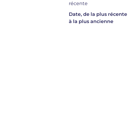
récente
Date, de la plus récente
à la plus ancienne
Fenouil doux de
Florence
PRIX DE VENTE
1,90 €