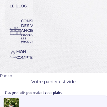
LE BLOG
CONSERVATOIRE
DES VARIÉTÉS
ANCIENNES
DÉCOUVREZ
LES
PRODUITS
MON
COMPTE
Panier
Votre panier est vide
Ces produits pourraient vous plaire
Use the Previous and Next buttons to navigate through product recomme