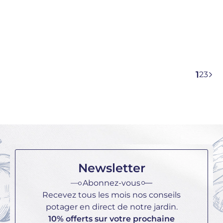
Poireau gros du midi
Poirée blonde à
carde blanche
PRIX DE VENTE
PRIX DE VENTE
3,60 €
2,70 €
1
2
3
Newsletter
Abonnez-vous
Recevez tous les mois nos conseils
potager en direct de notre jardin.
10% offerts sur votre prochaine