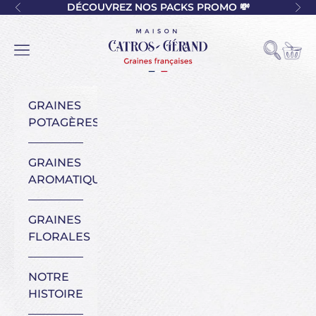
Passer au contenu
DÉCOUVREZ NOS PACKS PROMO 💸
Précédent
Sui
Maison Catros-Gérand
Voir l
Ouvrir la
Ouvrir la navigation
GRAINES
POTAGÈRES
GRAINES
AROMATIQUES
GRAINES
FLORALES
NOTRE
HISTOIRE