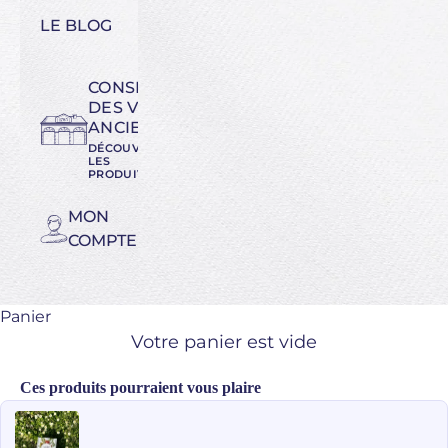
LE BLOG
CONSERVATOIRE
DES VARIÉTÉS
ANCIENNES
DÉCOUVREZ
LES
PRODUITS
MON
COMPTE
Panier
Votre panier est vide
Ces produits pourraient vous plaire
Use the Previous and Next buttons to navigate through product recomme