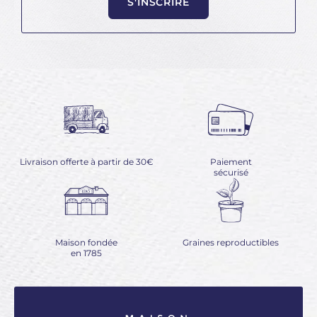
S'INSCRIRE
Livraison offerte à partir de 30€
Paiement
sécurisé
Maison fondée
Graines reproductibles
en 1785