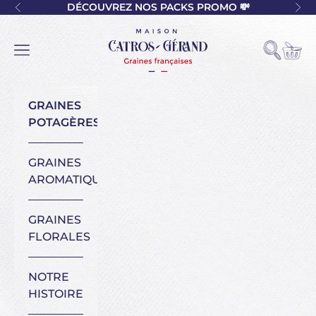
Passer au contenu
DÉCOUVREZ NOS PACKS PROMO 💸
Précédent
Sui
Maison Catros-Gérand
Voir l
Ouvrir la
Ouvrir la navigation
GRAINES
POTAGÈRES
GRAINES
AROMATIQUES
GRAINES
FLORALES
NOTRE
HISTOIRE