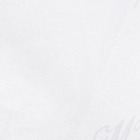
Les secrets pour réussir vos
semis de tomates
Les tomates sont des
incontournables du potager. Facile
à cultiver et productive, ce son...
Lire la suite