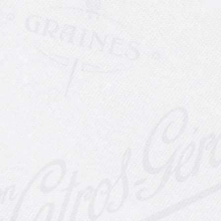
3 Variétés de Tomates
Anciennes
Découvrez 3 variétés de tomate
anciennes et 100% françaises issue
de notre catalogue anci...
Lire la suite