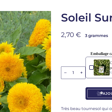
Soleil Su
Prix de vente
2,70 €
3 grammes
Emballage c
Use the Previous
C
p
Diminuer la quantité
Diminuer la quan
4
AJO
Très beau tournesol qui o