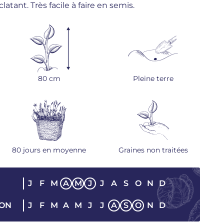
tant. Très facile à faire en semis.
80 cm
Pleine terre
80 jours en moyenne
Graines non traitées
J
F
M
A
M
J
J
A
S
O
N
D
SON
J
F
M
A
M
J
J
A
S
O
N
D