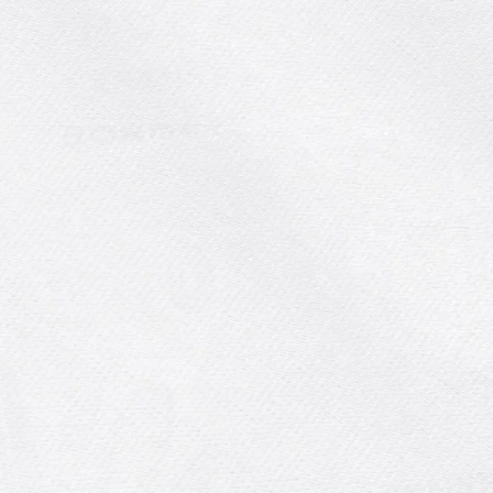
Comment repiquer les
poireaux ? 🪴
Le poireau est un légume facile à
cultiver, mais il demande un peu de
travail. Pour réuss...
Lire la suite