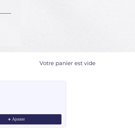
Votre panier est vide
ndations, or scroll horizontally to view more products.
Ajouter