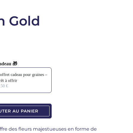
n Gold
adeau 🎁
 and Next buttons to navigate through product add-ons, or scroll horizo
offret cadeau pour graines –
rêt à offrir
tité
,50 €
UTER AU PANIER
ffre des fleurs majestueuses en forme de