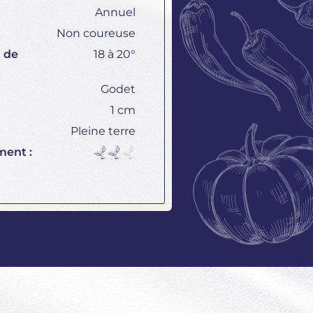
Annuel
Non coureuse
 de
18 à 20°
Godet
1 cm
Pleine terre
ment :