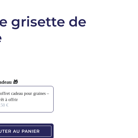
e grisette de
e
adeau 🎁
 and Next buttons to navigate through product add-ons, or scroll horizo
offret cadeau pour graines –
rêt à offrir
tité
,50 €
UTER AU PANIER