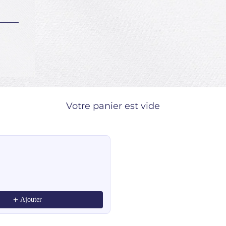
Votre panier est vide
ndations, or scroll horizontally to view more products.
Ajouter