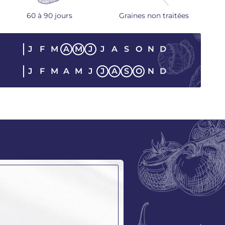
60 à 90 jours
Graines non traitées
J
F
M
A
M
J
J
A
S
O
N
D
E
J
F
M
A
M
J
J
A
S
O
N
D