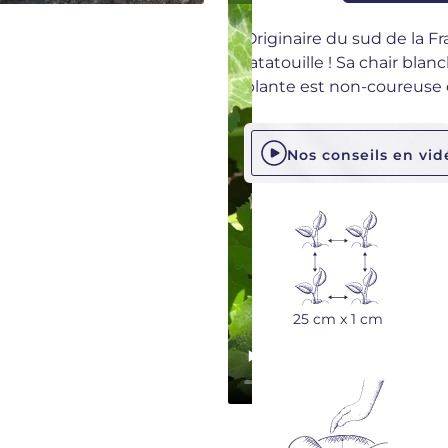
Originaire du sud de la Fra
ratatouille ! Sa chair bla
plante est non-coureuse 
Nos conseils en vid
25 cm x 1 cm