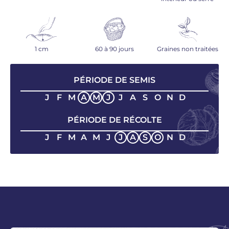
1 cm
60 à 90 jours
Graines non traitées
PÉRIODE DE SEMIS
J
F
M
A
M
J
J
A
S
O
N
D
PÉRIODE DE RÉCOLTE
J
F
M
A
M
J
J
A
S
O
N
D