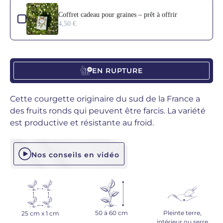
Use the Previous and Next buttons to navigate through product add-o
Coffret cadeau pour graines – prêt à offrir
4,50 €
EN RUPTURE
Cette courgette originaire du sud de la France a
des fruits ronds qui peuvent être farcis. La variété
est productive et résistante au froid.
Nos conseils en vidéo
50 à 60 cm
Pleinte terre,
25 cm x 1 cm
intérieur ou serre