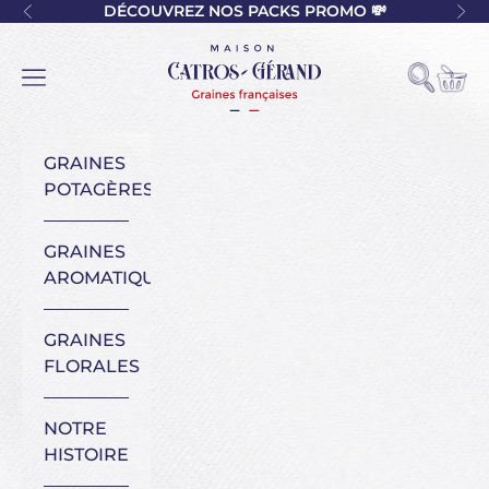
Passer au contenu
DÉCOUVREZ NOS PACKS PROMO 💸
Précédent
Sui
Maison Catros-Gérand
Voir l
Ouvrir la
Ouvrir la navigation
GRAINES
POTAGÈRES
GRAINES
AROMATIQUES
GRAINES
FLORALES
NOTRE
HISTOIRE