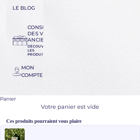
LE BLOG
CONSERVATOIRE
DES VARIÉTÉS
ANCIENNES
DÉCOUVREZ
LES
PRODUITS
MON
COMPTE
Panier
Votre panier est vide
Ces produits pourraient vous plaire
Use the Previous and Next buttons to navigate through product recomme