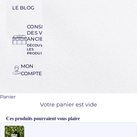
LE BLOG
CONSERVATOIRE
DES VARIÉTÉS
ANCIENNES
DÉCOUVREZ
LES
PRODUITS
MON
COMPTE
Panier
Votre panier est vide
Ces produits pourraient vous plaire
Use the Previous and Next buttons to navigate through product recomme