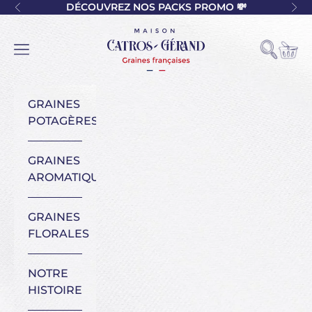
Passer au contenu
DÉCOUVREZ NOS PACKS PROMO 💸
Précédent
Sui
Maison Catros-Gérand
Voir l
Ouvrir la
Ouvrir la navigation
GRAINES
POTAGÈRES
GRAINES
AROMATIQUES
GRAINES
FLORALES
NOTRE
HISTOIRE