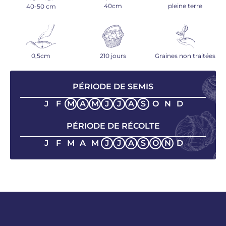
40cm
pleine terre
40-50 cm
0,5cm
210 jours
Graines non traitées
PÉRIODE DE SEMIS
J
F
M
A
M
J
J
A
S
O
N
D
PÉRIODE DE RÉCOLTE
J
F
M
A
M
J
J
A
S
O
N
D