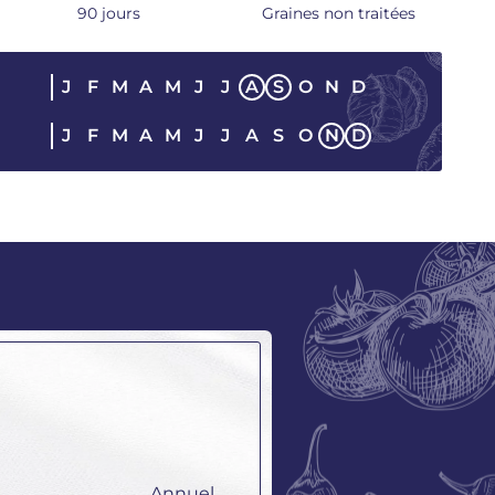
90 jours
Graines non traitées
J
F
M
A
M
J
J
A
S
O
N
D
E
J
F
M
A
M
J
J
A
S
O
N
D
Annuel