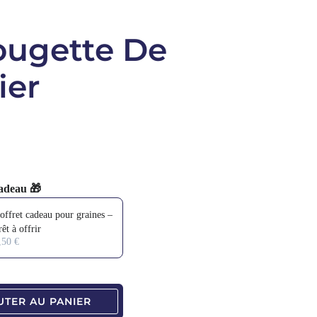
ougette De
ier
adeau 🎁
 and Next buttons to navigate through product add-ons, or scroll horizo
offret cadeau pour graines –
rêt à offrir
tité
,50 €
UTER AU PANIER