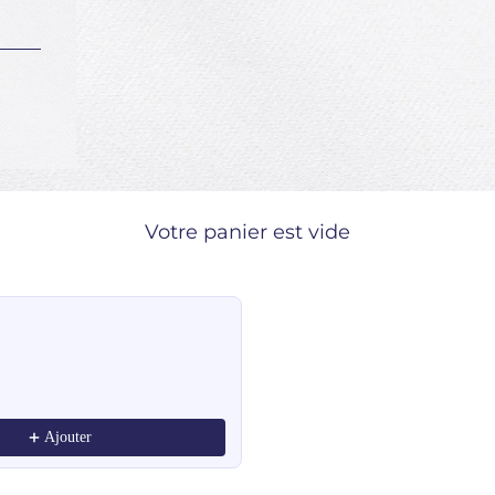
Votre panier est vide
ndations, or scroll horizontally to view more products.
Ajouter