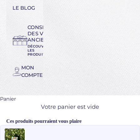
LE BLOG
CONSERVATOIRE
DES VARIÉTÉS
ANCIENNES
DÉCOUVREZ
LES
PRODUITS
MON
COMPTE
Panier
Votre panier est vide
Ces produits pourraient vous plaire
Use the Previous and Next buttons to navigate through product recomme