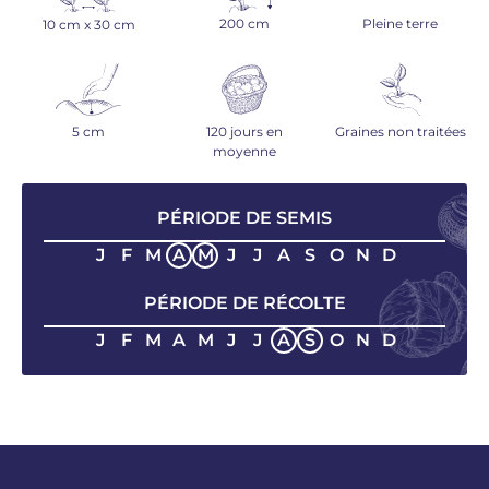
200 cm
Pleine terre
10 cm x 30 cm
5 cm
120 jours en
Graines non traitées
moyenne
PÉRIODE DE SEMIS
J
F
M
A
M
J
J
A
S
O
N
D
PÉRIODE DE RÉCOLTE
J
F
M
A
M
J
J
A
S
O
N
D