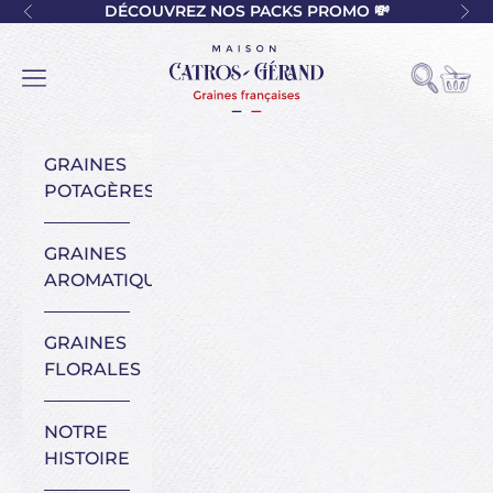
Passer au contenu
DÉCOUVREZ NOS PACKS PROMO 💸
Précédent
Sui
Maison Catros-Gérand
Voir l
Ouvrir la
Ouvrir la navigation
GRAINES
POTAGÈRES
GRAINES
AROMATIQUES
GRAINES
FLORALES
NOTRE
HISTOIRE