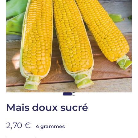
Aller à l'élément 1
Aller à l'élément 2
Maïs doux sucré
Prix de vente
2,70 €
4 grammes