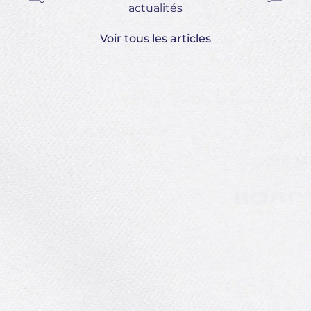
actualités
Voir tous les articles
Le
vo
Le
in
Fac
son
Comment repiquer les
Lir
poireaux ? 🪴