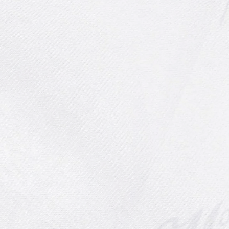
Les secrets pour réussir vos
semis de tomates
Les tomates sont des
incontournables du potager. Facile
à cultiver et productive, ce son...
Lire la suite