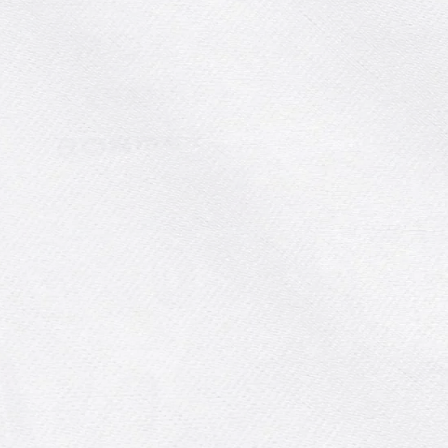
Comment repiquer les
poireaux ? 🪴
Le poireau est un légume facile à
cultiver, mais il demande un peu de
travail. Pour réuss...
Lire la suite