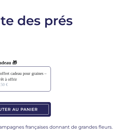
te des prés
adeau 🎁
 and Next buttons to navigate through product add-ons, or scroll horizo
offret cadeau pour graines –
rêt à offrir
tité
,50 €
UTER AU PANIER
campagnes françaises donnant de grandes fleurs.