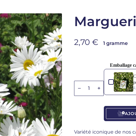
Margueri
Prix de vente
2,70 €
1 gramme
Emballage c
Use the Previous
C
p
Diminuer la quantité
Diminuer la quan
4
AJO
Variété iconique de nos 