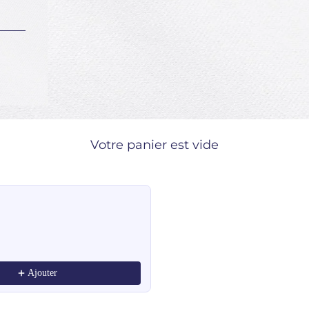
Votre panier est vide
ndations, or scroll horizontally to view more products.
Ajouter