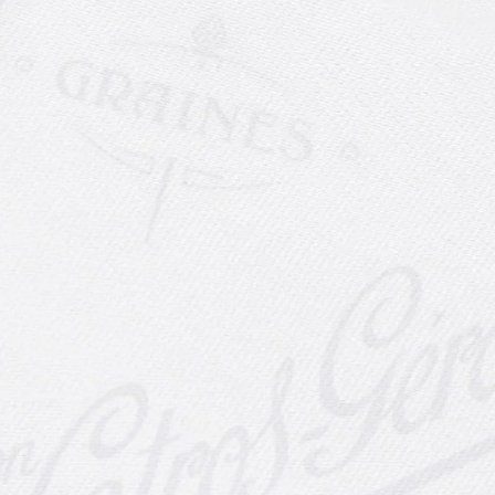
3 Variétés de Tomates
Anciennes
Découvrez 3 variétés de tomate
anciennes et 100% françaises issue
de notre catalogue anci...
Lire la suite