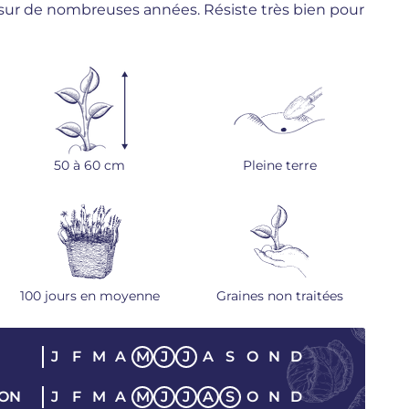
it sur de nombreuses années. Résiste très bien pour
50 à 60 cm
Pleine terre
100 jours en moyenne
Graines non traitées
J
F
M
A
M
J
J
A
S
O
N
D
SON
J
F
M
A
M
J
J
A
S
O
N
D