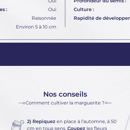
Oui
Profondeur du semis :
s :
Oui
Culture :
Raisonnée
Rapidité de développe
Environ 5 à 10 cm
Nos conseils
Comment cultiver la marguerite ?
2) Repiquez
en place à l’automne, à 50
cm en tous sens.
Coupez
les fleurs