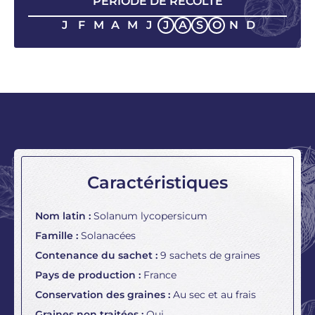
PÉRIODE DE RÉCOLTE
J
F
M
A
M
J
J
A
S
O
N
D
Caractéristiques
Nom latin :
Solanum lycopersicum
Famille :
Solanacées
Contenance du sachet :
9 sachets de graines
Pays de production :
France
Conservation des graines :
Au sec et au frais
Graines non traitées :
Oui