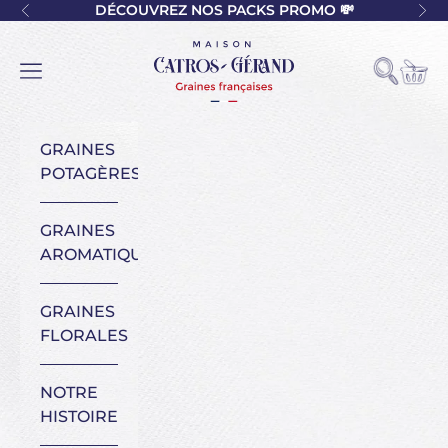
Passer au contenu
DÉCOUVREZ NOS PACKS PROMO 💸
Précédent
Sui
Maison Catros-Gérand
Voir l
Ouvrir la
Ouvrir la navigation
GRAINES
POTAGÈRES
GRAINES
AROMATIQUES
GRAINES
FLORALES
NOTRE
HISTOIRE