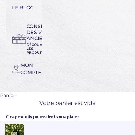
LE BLOG
CONSERVATOIRE
DES VARIÉTÉS
ANCIENNES
DÉCOUVREZ
LES
PRODUITS
MON
COMPTE
Panier
Votre panier est vide
Ces produits pourraient vous plaire
Use the Previous and Next buttons to navigate through product recomme