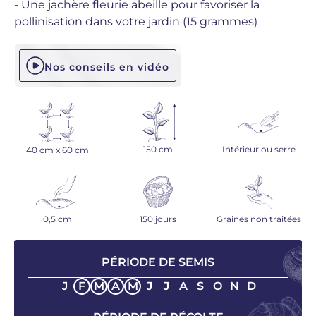
- Une jachère fleurie abeille pour favoriser la
pollinisation dans votre jardin (15 grammes)
Nos conseils en vidéo
150 cm
Intérieur ou serre
40 cm x 60 cm
0,5 cm
150 jours
Graines non traitées
PÉRIODE DE SEMIS
J
F
M
A
M
J
J
A
S
O
N
D