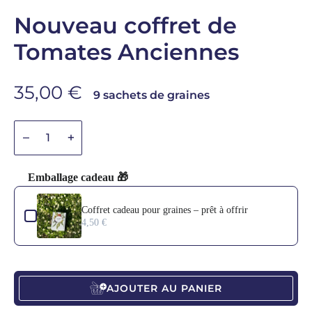
Nouveau coffret de
Tomates Anciennes
Prix de vente
35,00 €
9 sachets de graines
Diminuer la quantité
Diminuer la quantité
Emballage cadeau 🎁
Use the Previous and Next buttons to navigate through product add-o
Coffret cadeau pour graines – prêt à offrir
4,50 €
AJOUTER AU PANIER