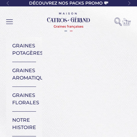
Passer au contenu
DÉCOUVREZ NOS PACKS PROMO 💸
Précédent
Sui
Maison Catros-Gérand
Voir l
Ouvrir la
Ouvrir la navigation
GRAINES
POTAGÈRES
GRAINES
AROMATIQUES
GRAINES
FLORALES
NOTRE
HISTOIRE