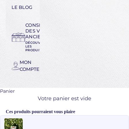
LE BLOG
CONSERVATOIRE
DES VARIÉTÉS
ANCIENNES
DÉCOUVREZ
LES
PRODUITS
MON
COMPTE
Panier
Votre panier est vide
Ces produits pourraient vous plaire
Use the Previous and Next buttons to navigate through product recomme