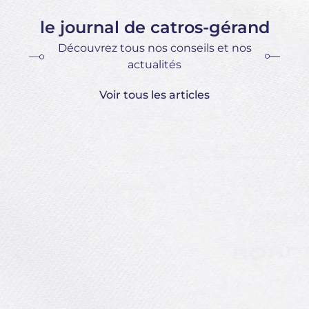
le journal de catros-gérand
Découvrez tous nos conseils et nos
actualités
Voir tous les articles
Le
vo
Le
in