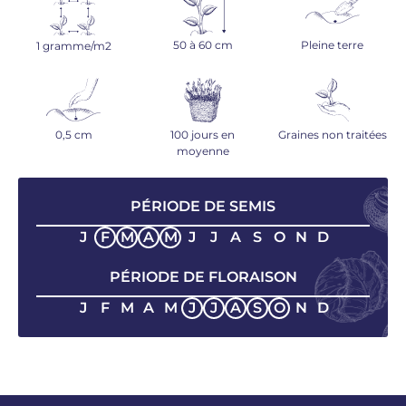
50 à 60 cm
Pleine terre
1 gramme/m2
0,5 cm
100 jours en
Graines non traitées
moyenne
PÉRIODE DE SEMIS
J
F
M
A
M
J
J
A
S
O
N
D
PÉRIODE DE FLORAISON
J
F
M
A
M
J
J
A
S
O
N
D