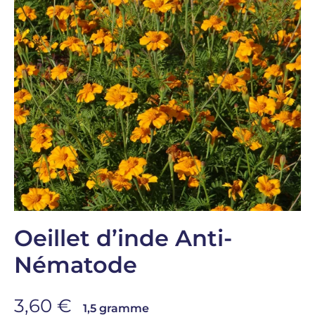
Oeillet d’inde Anti-
Nématode
Prix de vente
3,60 €
1,5 gramme