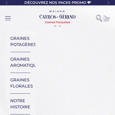
Passer au contenu
DÉCOUVREZ NOS PACKS PROMO 💸
Précédent
Sui
Maison Catros-Gérand
Voir l
Ouvrir la
Ouvrir la navigation
GRAINES
POTAGÈRES
GRAINES
AROMATIQUES
GRAINES
FLORALES
NOTRE
HISTOIRE