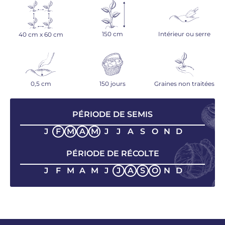
150 cm
Intérieur ou serre
40 cm x 60 cm
0,5 cm
150 jours
Graines non traitées
PÉRIODE DE SEMIS
J
F
M
A
M
J
J
A
S
O
N
D
PÉRIODE DE RÉCOLTE
J
F
M
A
M
J
J
A
S
O
N
D