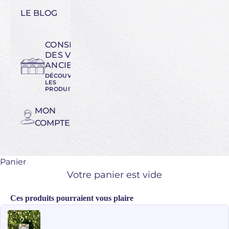
LE BLOG
CONSERVATOIRE
DES VARIÉTÉS
ANCIENNES
DÉCOUVREZ
LES
PRODUITS
MON
COMPTE
Panier
Votre panier est vide
Ces produits pourraient vous plaire
Use the Previous and Next buttons to navigate through product recomme