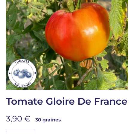
Tomate Gloire De France
Prix de vente
3,90 €
30 graines