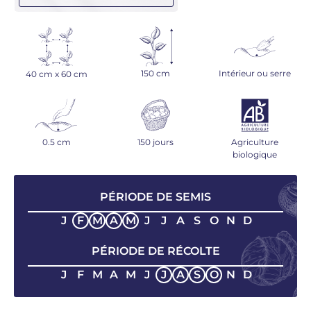
150 cm
Intérieur ou serre
40 cm x 60 cm
0.5 cm
150 jours
Agriculture
biologique
PÉRIODE DE SEMIS
J
F
M
A
M
J
J
A
S
O
N
D
PÉRIODE DE RÉCOLTE
J
F
M
A
M
J
J
A
S
O
N
D