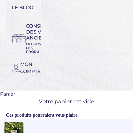
LE BLOG
CONSERVATOIRE
DES VARIÉTÉS
ANCIENNES
DÉCOUVREZ
LES
PRODUITS
MON
COMPTE
Panier
Votre panier est vide
Ces produits pourraient vous plaire
Use the Previous and Next buttons to navigate through product recomme