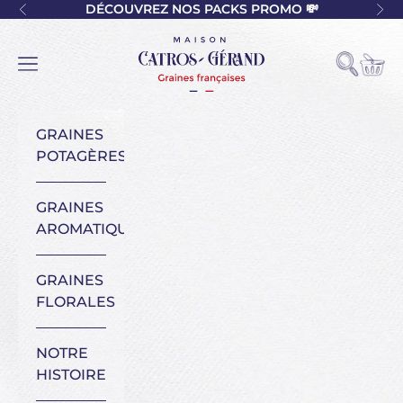
Passer au contenu
DÉCOUVREZ NOS PACKS PROMO 💸
Précédent
Sui
Maison Catros-Gérand
Voir l
Ouvrir la
Ouvrir la navigation
GRAINES
POTAGÈRES
GRAINES
AROMATIQUES
GRAINES
FLORALES
NOTRE
HISTOIRE