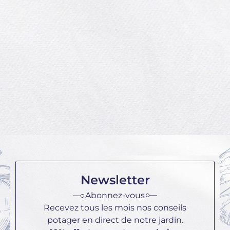
Lir
poireaux ? 🪴
Le poireau est un légume facile à
cultiver, mais il demande un peu
de travail. Pour réuss...
Lire la suite
Newsletter
Abonnez-vous
Recevez tous les mois nos conseils
potager en direct de notre jardin.