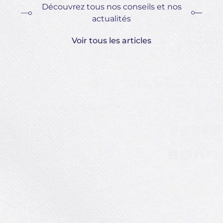
Découvrez tous nos conseils et nos
actualités
Voir tous les articles
Le
vo
Le
in
Fac
son
Comment repiquer les