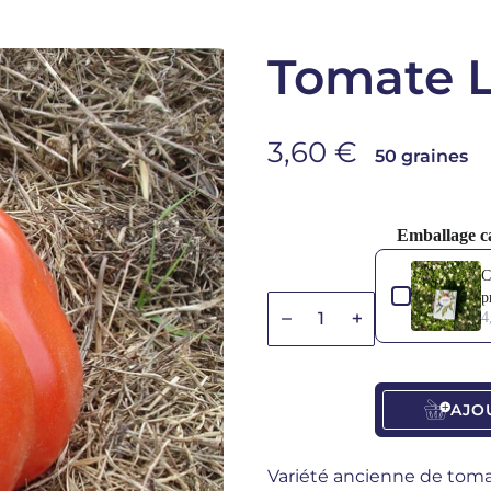
Tomate L
Prix de vente
3,60 €
50 graines
Emballage c
Use the Previous
C
p
Diminuer la quantité
Diminuer la quan
4
AJO
Variété ancienne de toma