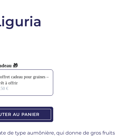
iguria
adeau 🎁
 and Next buttons to navigate through product add-ons, or scroll horizo
offret cadeau pour graines –
rêt à offrir
tité
,50 €
UTER AU PANIER
te de type aumônière, qui donne de gros fruits