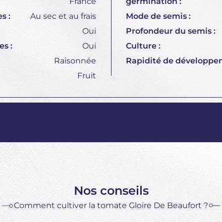
France
germination :
s :
Au sec et au frais
Mode de semis :
Oui
Profondeur du semis :
s :
Oui
Culture :
Raisonnée
Rapidité de développe
Fruit
Nos conseils
Comment cultiver la tomate Gloire De Beaufort ?