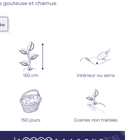
rès gouteuse et charnue.
éo
150 cm
Intérieur ou serre
150 jours
Graines non traitées