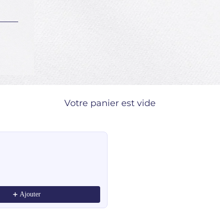
Votre panier est vide
ndations, or scroll horizontally to view more products.
Ajouter