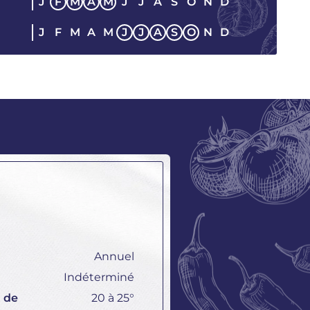
J
F
M
A
M
J
J
A
S
O
N
D
E
J
F
M
A
M
J
J
A
S
O
N
D
Annuel
Indéterminé
 de
20 à 25°