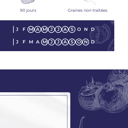
90 jours
Graines non traitées
J
F
M
A
M
J
J
A
S
O
N
D
E
J
F
M
A
M
J
J
A
S
O
N
D