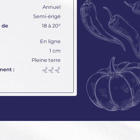
Annuel
Semi-érigé
 de
18 à 20°
En ligne
1 cm
Pleine terre
ment :