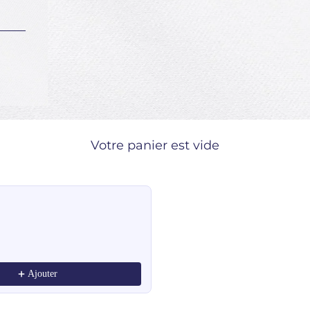
Votre panier est vide
ndations, or scroll horizontally to view more products.
Ajouter