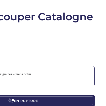
 couper Catalogne
s to navigate through product add-ons, or scroll horizontally to view 
 graines – prêt à offrir
EN RUPTURE